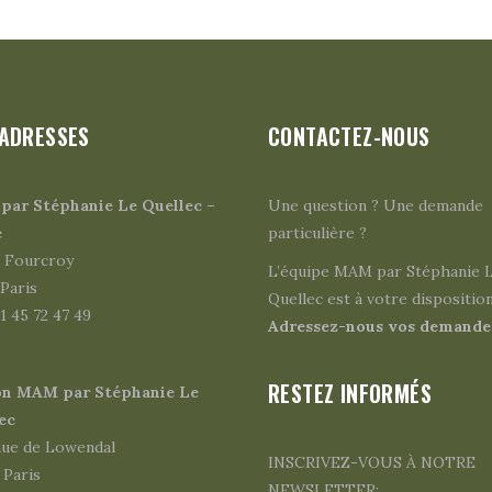
ADRESSES
CONTACTEZ-NOUS
ar Stéphanie Le Quellec –
Une question ? Une demande
e
particulière ?
e Fourcroy
L’équipe MAM par Stéphanie 
Paris
Quellec est à votre disposition
01 45 72 47 49
Adressez-nous vos demandes
RESTEZ INFORMÉS
on MAM par Stéphanie Le
ec
nue de Lowendal
INSCRIVEZ-VOUS À NOTRE
 Paris
NEWSLETTER: