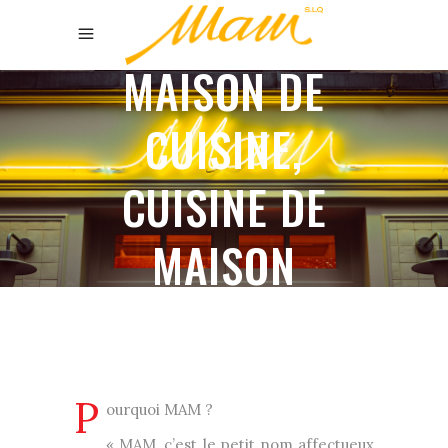
MAISON DE
CUISINE,
CUISINE DE
MAISON
P
ourquoi MAM ?
« MAM, c’est le petit nom affectueux